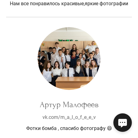
Нам все понравилось красивые,яркие фотографии
Артур Малофеев
vk.com/m_a_l_o_f_e_e_v
Фотки бомба , спасибо фотографу 😄