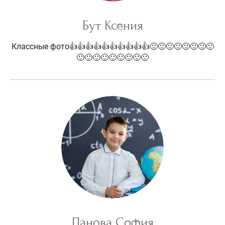
Бут Ксения
Классные фото👍👍👍👍👍👍👍👍👍👍🙂🙂🙂🙂🙂🙂🙂🙂
🙂🙂🙂🙂🙂🙂🙂🙂🙂
Панова София