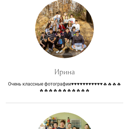
Ирина
Очень классные фотографии♥️♥️♥️♥️♥️♥️♥️♥️♥️♥️♥️🔥🔥🔥🔥
🔥🔥🔥🔥🔥🔥🔥🔥🔥🔥🔥