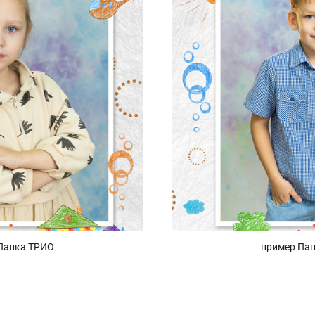
Папка ТРИО
пример Па