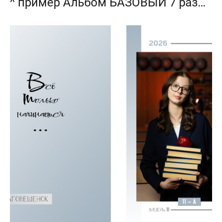
^ пример Альбом БАЗОВЫЙ 7 разворотов 4 фотосессии